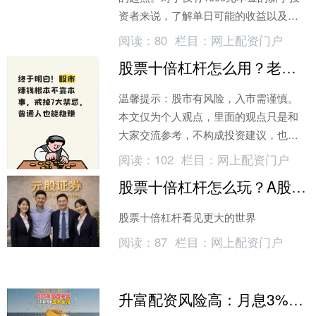
资者来说，了解单日可能的收益以及掌
握小额资金投资技巧至关重要。本文将
阅读：
80
栏目：
网上配资门户
结合市场规则与实战经验
股票十倍杠杆怎么用？老股民17年实战经验分享
温馨提示：股市有风险，入市需谨慎。
本文仅为个人观点，里面的观点只是和
大家交流参考，不构成投资建议，也不
作推荐，投资者需自主判断、审慎决
阅读：
102
栏目：
网上配资门户
策，交易风险自担。
股票十倍杠杆怎么玩？A股合规做空工具门槛揭秘
股票十倍杠杆看见更大的世界
阅读：
87
栏目：
网上配资门户
升富配资风险高：月息3%年化超30%，投资者小心血本无归