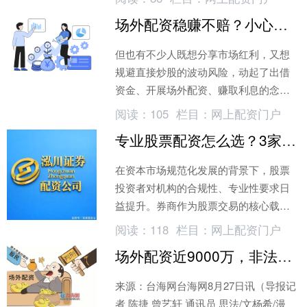
场外配资稳赚不赔？小心血本无归的法律陷阱
但也有不少人既想分享市场红利，又想
规避直接炒股的波动风险，动起了出借
资金、开展场外配资、赚取利息的念
头。
阅读：
105
栏目：
网上配资门户
专业股票配资怎么选？3家正规机构合规又可靠
在资本市场规范化发展的背景下，股票
投资者对机构的合规性、专业性要求日
益提升。券商作为股票交易的核心载
体，承担着合规托管、交易执行等核心
阅读：
118
栏目：
网上配资门户
职能；股票配资平台作为合规补充
场外配资近9000万，非法获利600万，法院判了
来源：台海网台海网8月27日讯（导报记
者 陈捷 曾艺轩 通讯员 思法/文杨希/漫