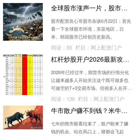
全球股市涨声一片，股市配资正当时
股市配资良心哥股市杂谈6月22日：首先
看一下全球股市环境，东亚地区，日
本、韩国股市已经创历史新高。
阅读：
55
栏目：
网上配资门户
杠杆炒股开户2026最新攻略，手续费低到离谱
2026年已经过半，期货市场的行情分化
让越来越多人开始关注这个既可做多也
可做空的T+0交易市场。但很多人在开户
这一步就踩了坑——手续费比别人贵一
阅读：
139
栏目：
网上配资门户
倍，保证金占用资金多一大截。
牛市散户赚不到钱？米牛配资杠杆助你抄近道
七年的熊市眼看结束了，散户盼来了赚
钱的机会。站在风口上，猪都会飞起