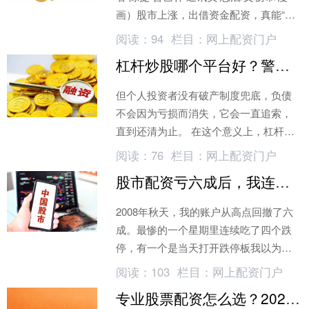
画）股市上涨，出借资金配资，真能“躺
赢”吗？近日，思明法院发布了这样一起
阅读：
94
栏目：
网上配资门户
案件
杠杆炒股哪个平台好？警惕借钱加仓的心理陷阱
但个人投资者没有破产制度兜底，负债
不会因为亏损而消失，它会一直追索，
直到还清为止。 在这个意义上，杠杆会
让人失去的最重要的东西，不是钱，是
阅读：
76
栏目：
网上配资门户
选择。 从投资哲学的角度看
股市配资亏六成后，我连一条炒股规矩都没守住
2008年秋天，我的账户从高点回撤了六
成。最惨的一个星期里连续吃了四个跌
停，有一个是当天打开跌停板我以为要
反弹，冲进去加仓，结果下午又封死跌
阅读：
103
栏目：
网上配资门户
停。那段时间我不敢接家里电话
专业股票配资怎么选？2026年实盘平台口碑排行