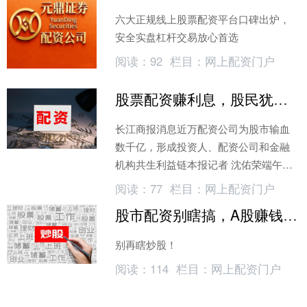
六大正规线上股票配资平台口碑出炉，
安全实盘杠杆交易放心首选
阅读：
92
栏目：
网上配资门户
股票配资赚利息，股民犹豫躲过跌停
长江商报消息近万配资公司为股市输血
数千亿，形成投资人、配资公司和金融
机构共生利益链本报记者 沈佑荣端午节
前天，6月19日，开盘不久，股市瞬间震
阅读：
77
栏目：
网上配资门户
荡下跌，“也许这是个抄底的好机会。
股市配资别瞎搞，A股赚钱真相90%散户不懂
别再瞎炒股！
阅读：
114
栏目：
网上配资门户