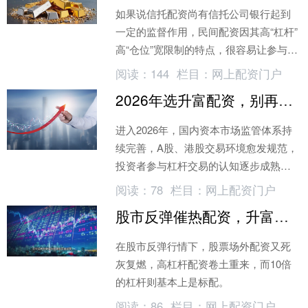
如果说信托配资尚有信托公司银行起到
一定的监督作用，民间配资因其高“杠杆”
高“仓位”宽限制的特点，很容易让参与方
血本无归。相比于信托产品和融资融券
阅读：
144
栏目：
网上配资门户
的证券账户，其交易费用较低
2026年选升富配资，别再只看杠杆，安全合规才是真王道
进入2026年，国内资本市场监管体系持
续完善，A股、港股交易环境愈发规范，
投资者参与杠杆交易的认知逐步成熟。
以往股民挑选股票配资平台，大多只关
阅读：
78
栏目：
网上配资门户
注杠杆倍数、开户门槛以及平台营销福
股市反弹催热配资，升富配资10倍杠杆怎么选？
利
在股市反弹行情下，股票场外配资又死
灰复燃，高杠杆配资卷土重来，而10倍
的杠杆则基本上是标配。
阅读：
86
栏目：
网上配资门户