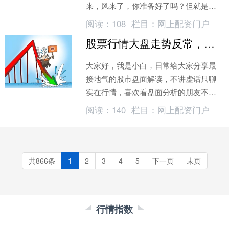
来，风来了，你准备好了吗？但就是这
样的大牛市依然有散户满仓踏空，大部
阅读：
108
栏目：
网上配资门户
分散户勉强赚点儿蝇头小利
股票行情大盘走势反常，科技冲高回落，散户如何应对？
大家好，我是小白，日常给大家分享最
接地气的股市盘面解读，不讲虚话只聊
实在行情，喜欢看盘面分析的朋友不妨
点个关注，一起摸清市场走势节奏。 近
阅读：
140
栏目：
网上配资门户
期A股整体走势还算平稳
共866条
1
2
3
4
5
下一页
末页
行情指数