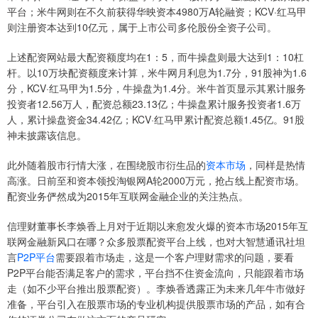
平台；米牛网则在不久前获得华映资本4980万A轮融资；KCV·红马甲
则注册资本达到10亿元，属于上市公司多伦股份全资子公司。
上述配资网站最大配资额度均在1：5，而牛操盘则最大达到1：10杠
杆。以10万块配资额度来计算，米牛网月利息为1.7分，91股神为1.6
分，KCV·红马甲为1.5分，牛操盘为1.4分。米牛首页显示其累计服务
投资者12.56万人，配资总额23.13亿；牛操盘累计服务投资者1.6万
人，累计操盘资金34.42亿；KCV·红马甲累计配资总额1.45亿。91股
神未披露该信息。
此外随着股市行情大涨，在围绕股市衍生品的
资本市场
，同样是热情
高涨。日前至和资本领投淘银网A轮2000万元，抢占线上配资市场。
配资业务俨然成为2015年互联网金融企业的关注热点。
信理财董事长李焕香上月对于近期以来愈发火爆的资本市场2015年互
联网金融新风口在哪？众多股票配资平台上线，也对大智慧通讯社坦
言
P2P平台
需要跟着市场走，这是一个客户理财需求的问题，要看
P2P平台能否满足客户的需求，平台挡不住资金流向，只能跟着市场
走（如不少平台推出股票配资）。李焕香透露正为未来几年牛市做好
准备，平台引入在股票市场的专业机构提供股票市场的产品，如有合