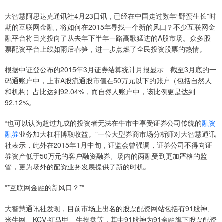
大智慧阿思达克通讯社4月23日讯，已经在中国走过数年“野蛮生长”时
期的互联网金融，将如何在2015年寻找一个新的风口？不少互联网金
融平台将目光投向了从去年下半年一路高歌猛进的A股市场。众多股
票配资平台上线如雨后春笋，进一步点燃了全民投资股票的热情。
根据中证登公布的2015年3月证券结算统计月报显示，截至3月底的一
码通账户中，上市A股流通股市值在50万元以下的账户（包括自然人
和机构）占比达到92.04%，而自然人账户中，该比例更是达到
92.12%。
“也可以认为超过九成的投资者无法在牛市中享受证券公司传统的
融资
融券
业务加大杠杆博取收益。”一位大型券商市场分析师对大智慧通讯
社表示，此外在2015年1月中旬，证监会曾强调，证券公司不得向证
券资产低于50万元的客户融资融券。场内的两融受到更加严格的监
管，更为场外的配资业务发展提供了新的时机。
**互联网金融的新风口？**
大智慧通讯社发现，目前市场上出名的股票配资网站包括有91股神、
米牛网、KCV·红马甲、牛操盘等，其中91股神为91金融旗下股票配资