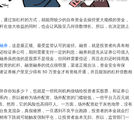
，通过加杠杆的方式，就能用较少的自有资金去操控更大规模的资金，
杆在放大收益的同时，也会让风险呈几何倍数增长。所以，在决定踏上
融券
，这是最正规、最受监管认可的途径。融资，就是投资者向具有相
还给证券公司，期间需要支付一定的利息；融券则是先从证券公司借入
融券虽然借的是股票不是现金，但同样需要偿还，而且在归还时得用真
投资的杠杆。融资融券的优点很明显，渠道正规合法，资金安全有保
证券账户里至少得有 50 万资金才有资格开通，并且能加的杠杆倍数相
并存你知多少？，也就是一些民间机构借钱给投资者买股票，和证券公
系内，所以被称为场外配资。场外配资的门槛较低，一些平台几百元就
 倍。然而，它的风险也高得吓人。一方面，场外配资处于灰色地带，没有
台鱼龙混杂，真假难辨，一旦遇到不良平台跑路，投资者的本金就会打
稍有下跌就可能触发强制平仓，让投资者血本无归。所以，监管部门一