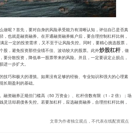
么做呢？首先，要对自身的风险承受能力有清晰认知，评估自己是否真
径，也就是融资融券。在开通融资融券账户后，要合理控制杠杆比例，
既能满足一定的投资需求，又不至于让风险失控。同时，要精心挑选股票，
炒股杠杆
个股，避免投资那些业绩不佳、波动较大的股票。此外
，做
，要分散投资，降低单一股票带来的风险。并且，一定要设定止损点，
损进一步扩大。
的技巧和极大的谨慎。如果没有足够的经验、专业知识和强大的心理素
现长期盈利的基础。
资融券正规但门槛高（50 万资金）、杠杆倍数有限（1 - 2 倍）；场
钱灵活却易债务失控。若要加杠杆，应选融资融券，合理控杠杆比例，
文章为作者独立观点，不代表在线配资观点