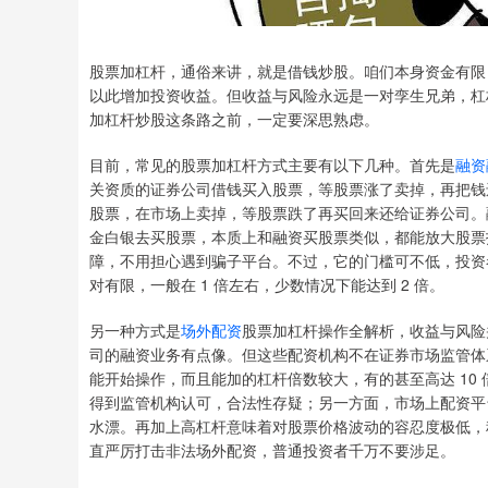
股票加杠杆，通俗来讲，就是借钱炒股。咱们本身资金有限
以此增加投资收益。但收益与风险永远是一对孪生兄弟，杠
加杠杆炒股这条路之前，一定要深思熟虑。
目前，常见的股票加杠杆方式主要有以下几种。首先是
融资
关资质的证券公司借钱买入股票，等股票涨了卖掉，再把钱
股票，在市场上卖掉，等股票跌了再买回来还给证券公司。
金白银去买股票，本质上和融资买股票类似，都能放大股票
障，不用担心遇到骗子平台。不过，它的门槛可不低，投资者
对有限，一般在 1 倍左右，少数情况下能达到 2 倍。
另一种方式是
场外配资
股票加杠杆操作全解析，收益与风险
司的融资业务有点像。但这些配资机构不在证券市场监管体
能开始操作，而且能加的杠杆倍数较大，有的甚至高达 10
得到监管机构认可，合法性存疑；另一方面，市场上配资平
水漂。再加上高杠杆意味着对股票价格波动的容忍度极低，
直严厉打击非法场外配资，普通投资者千万不要涉足。