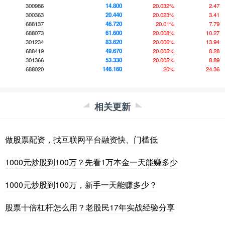
300986
14.800
20.032%
2.47
300363
20.440
20.023%
3.41
688137
46.720
20.01%
7.79
688073
61.600
20.008%
10.27
301234
83.620
20.006%
13.94
688419
49.670
20.005%
8.28
301366
53.330
20.005%
8.89
688020
146.160
20%
24.36
相关更新
做股票配资，找互联网平台融资快、门槛低
1000元炒股到100万？先看1万本金一天能赚多少
1000元炒股到100万，新手一天能赚多少？
股票十倍杠杆怎么用？老股民17年实战经验分享