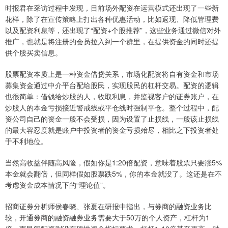
时报君在采访过程中发现，目前场外配资在运营模式还出现了一些新
花样，除了在宣传策略上打出各种优惠活动，比如返现、降低管理费
以及配资利息等，还出现了“配资+个股推荐”，这些业务通过微信对外
推广，也就是将注册的会员拉入到一个群里，在提供资金的同时还提
供个股买卖信息。
股票配资本质上是一种资金借贷关系，市场化配资将自有资金和市场
募集资金通过中介平台配给股民，实现股民的杠杆交易。配资的逻辑
也很简单：借钱给炒股的人，收取利息，并监视客户的证券账户，在
炒股人的本金亏损接近警戒线或平仓线时强制平仓。整个过程中，配
资公司自己的资金一般不会受损，因为设置了止损线，一般该止损线
的最大容忍度就是账户中投资者的资金亏损殆尽，相比之下投资者处
于不利地位。
当然高收益伴随高风险，假如你是1:20倍配资，意味着股票只要涨5%
本金就会翻倍，但同样假如股票跌5%，你的本金就没了。这还是在不
考虑资金成本情况下的“理论值”。
招商证券分析师侯春晓、张夏在研报中指出，与券商的融资业务比
较，开通券商的融资融券业务需要大于50万的个人资产，杠杆为1