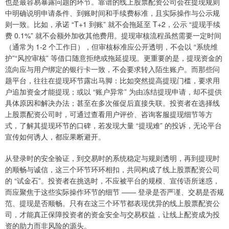
也是最容易暴露问题的环节。靠谱的线上股票配资公司会在提现规则
中明确说明申请条件、到账时间和手续费标准，且实际操作与公示规
则一致。比如，承诺 “T+1 到账” 就不会拖延至 T+2，公示 “提现手续
费 0.1%” 就不会额外加收其他费用。提现审核流程虽然需要一定时间
（通常为 1-2 个工作日），但审核标准应公开透明，不会以 “系统维
护”“风控审核” 等借口随意拒绝或拖延提现。更重要的是，提现资金的
流向应与用户绑定的银行卡一致，不会要求转入陌生账户。而那些问
题平台，往往在提现环节露出马脚：比如突然提高提现门槛，要求用
户追加资金才能提现；或以 “账户异常” 为由冻结提现申请，却不提供
具体原因和解决办法；甚至在多次催促后直接失联。投资者在选择线
上股票配资公司时，可通过查看用户评价、咨询客服提现细节等方
式，了解其提现环节的口碑，若发现大量 “提现难” 的投诉，无论平台
宣传如何诱人，都应果断避开。​
从登录时的安全验证，到交易时的系统稳定与规则透明，再到提现时
的顺畅与诚信，这三个环节环环相扣，共同构成了线上股票配资公司
的 “试金石”。投资者在挑选时，不应被平台的规模、宣传语所迷惑，
而应聚焦于这些实际操作环节的细节 —— 登录是否严谨、交易是否规
范、提现是否顺畅。只有在这三个环节都表现优异的线上股票配资公
司，才能真正保障投资者的资金安全与交易权益，让线上配资成为投
资的助力而非风险的源头。