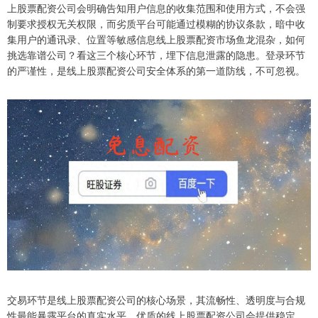
上股票配资公司会明确告知用户信息的收集范围和使用方式，不会强
制要求授权无关权限，而劣质平台可能通过模糊的协议条款，暗中收
集用户的通讯录、位置等敏感信息线上股票配资市场鱼龙混杂，如何
挑选靠谱公司？看这三个核心环节，埋下信息泄露的隐患。登录环节
的严谨性，是线上股票配资公司安全体系的第一道防线，不可忽视。​
交易环节是线上股票配资公司的核心场景，其流畅性、透明度与合规
性最能暴露平台的真实水平。优质的线上股票配资公司会提供稳定、