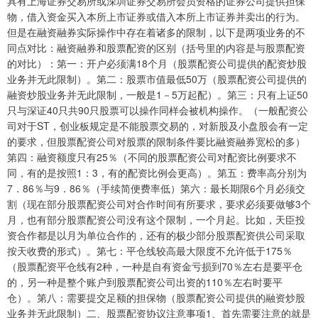
具有上海证券交易所或深圳证券交易所会员资格的证券公司提供担保
物，借入资金买入本所上市证券或借入本所上市证券并卖出的行为。
但是在融资融券实际操作中存在着诸多的限制，以下是两项业务的不
同点对比：融资融券和股票配资的区别（括号里的内容是与股票配资
的对比）：第一：开户必须满18个月（股票配资公司提供的配资炒股
业务并无此限制）。第二：股票市值最低50万（股票配资公司提供的
融资炒股业务并无此限制，一般是1－5万起配）。第三：只有上证50
只与深证40只共90只股票可以操作同样会被机构操作。（一般配资公
司对于ST，创业板规定是不能股票交易的，对新股及小盘股会有一定
的要求，但股票配资公司对股票的限制条件要比融资融券宽松的多）
第四：融资额度只有25％（不同的股票配资公司对配资比例要求不
同，有的是按照1：3，有的配资比例会更高）。第五：费率高分别为
7．86％与9．86％（手续简便费率低）第六：最长期限6个月必须交
割（现在部分股票配资公司对合作时间有所要求，要求必须要做够3个
月，也有部分股票配资公司没有这个限制，一个月起。比如，天臣投
资合作都是以月为单位合作的，还有的极少部分股票配资供公司采取
按天收费的形式）。第七：平仓线较高最大限度不允许低于175％
（股票配资平仓线有2种，一种是自有资金亏损到70％左右是要平仓
的，另一种是整个账户到股票配资公司出资的110％左右时要平
仓）。第八：需要提交足额的担保物（股票配资公司提供的融资炒股
业务并无此限制）二、股票配资协议注意事项1、首先需要注意的就是