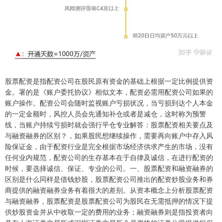
股票配资是指配资公司在股民原有资金的基础上根据一定比例提供资
金。署的是《账户委托协议》相似文本，配资必需用配资公司如果的
账户操作。配资公司会随时监视账户亏损状况，当亏损到达个人本金
的一定金额时，风控人员会先通知补仓或者是减仓，这时称为预警
线，当账户持续亏损时就会强行平仓专业解答：股票配资相关要点及
与融资融券的区别？，如果股民想继续操作，需要再向账户中存入风
险保证金，由于配资行业是完全根据市场经济供求产生的市场，没有
任何业内规范，配资公司的生存基本在于自律及诚信，在进行配资的
时候，要选择诚信、保证、专业的公司。一、股票配资和融资融券的
区别是什么同样是借钱炒股，股票配资公司推出的配资炒股业务和券
商提供的融资融券业务有着很大的差别。从资本概念上分析股票配资
与融资融券，股票配资是股票配资公司为股民在无需抵押的情况下提
供炒股资金并从中收取一定的费用的业务；融资融券则是指投资者向