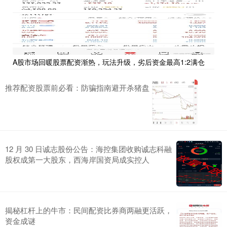
A股市场回暖股票配资渐热，玩法升级，劣后资金最高1:2满仓
推荐配资股票前必看：防骗指南避开杀猪盘
12 月 30 日诚志股份公告：海控集团收购诚志科融
股权成第一大股东，西海岸国资局成实控人
揭秘杠杆上的牛市：民间配资比券商两融更活跃，
资金成谜