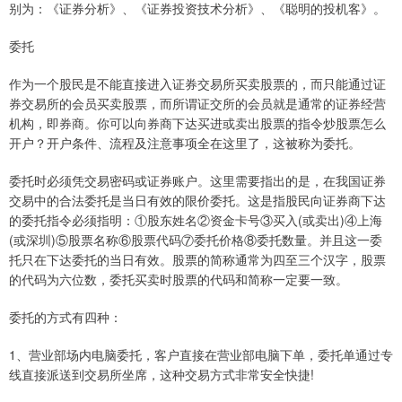
别为：《证券分析》、《证券投资技术分析》、《聪明的投机客》。
委托
作为一个股民是不能直接进入证券交易所买卖股票的，而只能通过证
券交易所的会员买卖股票，而所谓证交所的会员就是通常的证券经营
机构，即券商。你可以向券商下达买进或卖出股票的指令炒股票怎么
开户？开户条件、流程及注意事项全在这里了，这被称为委托。
委托时必须凭交易密码或证券账户。这里需要指出的是，在我国证券
交易中的合法委托是当日有效的限价委托。这是指股民向证券商下达
的委托指令必须指明：①股东姓名②资金卡号③买入(或卖出)④上海
(或深圳)⑤股票名称⑥股票代码⑦委托价格⑧委托数量。并且这一委
托只在下达委托的当日有效。股票的简称通常为四至三个汉字，股票
的代码为六位数，委托买卖时股票的代码和简称一定要一致。
委托的方式有四种：
1、营业部场内电脑委托，客户直接在营业部电脑下单，委托单通过专
线直接派送到交易所坐席，这种交易方式非常安全快捷!