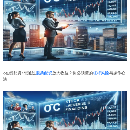
<在线配资>想通过
股票配资
放大收益？你必须懂的
杠杆风险
与操作心
法