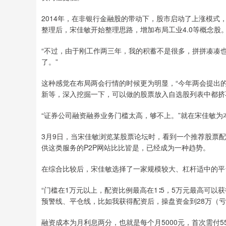
2014年，在非银行金融股的带动下，股市启动了上涨模式，
整理后，宋佳敏开始整理思路，增加布局工业4.0等概念股
“不过，由于刚工作两三年，我的积蓄不是很多，拼拼凑凑也
了。”
这种感觉在布局两会行情的时候更为明显，“今年两会提出的
新等，深入挖掘一下，可以做的股票放入自选股列表中都挤
“证券公司融资融券业务门槛太高，够不上。”就在宋佳敏
3月9日，当宋佳敏浏览某股票论坛时，看到一个推荐股票
供这类服务的P2P网站比比皆是，已经成为一种趋势。
在综合比较后，宋佳敏选择了一家规模较大、杠杆适中的平
“门槛在1万元以上，配资比例最高在1∶5，5万元最高可以
预警线、平仓线，比如我获得配资后，操盘资金到28万（亏
融资成本为月利息两分，也就是每个月5000元，首次需付5