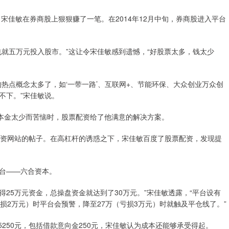
宋佳敏在券商股上狠狠赚了一笔。在2014年12月中旬，券商股进入平台
。
就五万元投入股市。”这让令宋佳敏感到遗憾，“好股票太多，钱太少
热点概念太多了，如‘一带一路’、互联网+、节能环保、大众创业万众创
不下。”宋佳敏说。
为本金太少而苦恼时，股票配资给了他满意的解决方案。
配资网站的帖子。在高杠杆的诱惑之下，宋佳敏百度了股票配资，发现提
台——六合资本。
获得25万元资金，总操盘资金就达到了30万元。”宋佳敏透露，“平台设有
损2万元）时平台会预警，降至27万（亏损3万元）时就触及平仓线了。”
5250元，包括借款意向金250元，宋佳敏认为成本还能够承受得起。