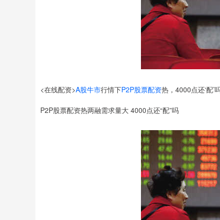
<在线配资>
A股牛市
行情下
P2P股票配资
热，4000点还‘配’
P2P股票配资热两融需求量大 4000点还“配”吗