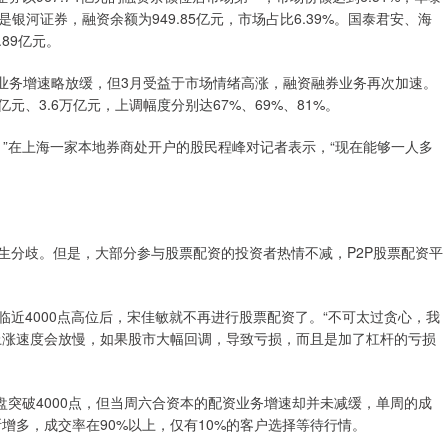
的是银河证券，融资余额为949.85亿元，市场占比6.39%。国泰君安、海
.89亿元。
融券业务增速略放缓，但3月受益于市场情绪高涨，融资融券业务再次加速。
万亿元、3.6万亿元，上调幅度分别达67%、69%、81%。
”在上海一家本地券商处开户的股民程峰对记者表示，“现在能够一人多
产生分歧。但是，大部分参与股票配资的投资者热情不减，P2P股票配资平
临近4000点高位后，宋佳敏就不再进行股票配资了。“不可太过贪心，我
市上涨速度会放慢，如果股市大幅回调，导致亏损，而且是加了杠杆的亏损
盘突破4000点，但当周六合资本的配资业务增速却并未减缓，单周的成
增多，成交率在90%以上，仅有10%的客户选择等待行情。