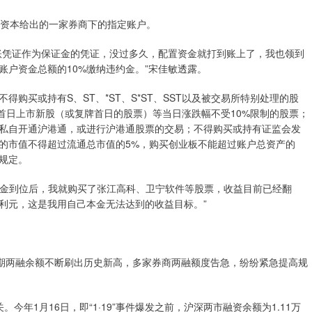
合资本给出的一家券商下的指定账户。
账凭证作为保证金的凭证，没过多久，配置资金就打到账上了，我也领到
户资金总额的10%缴纳违约金。”宋佳敏透露。
购买或持有S、ST、*ST、S*ST、SST以及被交易所特别处理的股
首日上市新股（或复牌首日的股票）等当日涨跌幅不受10%限制的股票；
私自开通沪港通，或进行沪港通股票的交易；不得购买或持有证监会发
的市值不得超过流通总市值的5%，购买创业板不能超过账户总资产的
条规定。
资金到位后，我就购买了张江高科、卫宁软件等股票，收益目前已经翻
获利元，这是我用自己本金无法达到的收益目标。”
近期两融余额不断刷出历史新高，多家券商两融额度告急，纷纷紧急提高规
。今年1月16日，即“1·19”事件爆发之前，沪深两市融资余额为1.11万