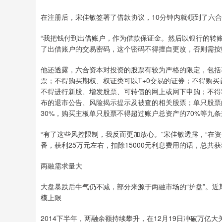
在注册后，宋佳敏签署了借款协议，10分钟内就领到了六
“我把钱付到出借账户，作为借款保证金。然后以银行的转
了出借账户的交易密码，这个密码不得擅自更改，否则需按账
他还透露，六合资本对投资的股票有较为严格的限定，包括不得
票；不得购买期权、权证类可以T+0交易的证券；不得购买
不得进行新股、增发股票、可转债的网上或网下申购；不得
布的退市公告、风险揭示提示及被查的相关股票；单只股票
30%，购买主板单只股票不得超过账户总资产的70%等九
“有了这些风控限制，我反而更加放心。”宋佳敏透露，“在
番，获利25万元左右，扣除15000元利息费用的话，总共
两融需求量大
大盘暴跌后牛气仍不减，部分来源于两融市场的“护盘”。
模上限
2014下半年，两融余额持续攀升，在12月19日冲破万亿大关