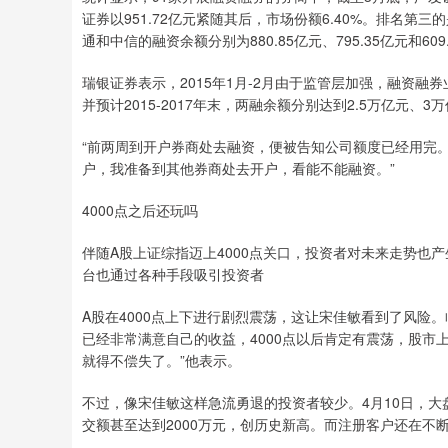
证券以951.72亿元紧随其后，市场份额6.40%。排名第三
通和中信的融资余额分别为880.85亿元、795.35亿元和609
瑞银证券表示，2015年1月-2月由于监管层加强，融资
并预计2015-2017年末，两融余额分别达到2.5万亿元、3
“前两周到开户券商处去融资，便被告知公司额度已经用完。
户，我准备到其他券商处去开户，看能不能融资。”
4000点之后还玩吗
伴随A股上证综指迈上4000点关口，投资者对未来走势也
台也通过各种手段吸引投资者
A股在4000点上下进行剧烈震荡，这让宋佳敏看到了风险。
已经非常满意自己的收益，4000点以后肯定有震荡，股
就得不偿失了。”他表示。
不过，像宋佳敏这样急流勇退的投资者较少。4月10日，大
交额甚至达到2000万元，创历史新高。而注册客户还在不断