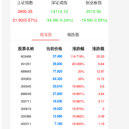
上证指数
深证成指
创业板指
3900.35
14110.12
3515.56
21.92
(0.57%)
-34.08
(-0.24%)
-19.58
(-0.55%)
领涨股
领跌股
股票名称
当前价格
涨跌幅
涨跌额
603468
37.490
114.719%
20.03
301251
39.830
20.006%
6.64
688693
77.820
20%
12.97
300903
64.320
20%
10.72
300540
33.610
19.993%
5.6
688549
27.850
19.991%
4.64
300711
19.030
19.987%
3.17
300615
18.020
19.973%
3
300386
12.560
19.962%
2.09
300311
7.160
19.933%
1.19