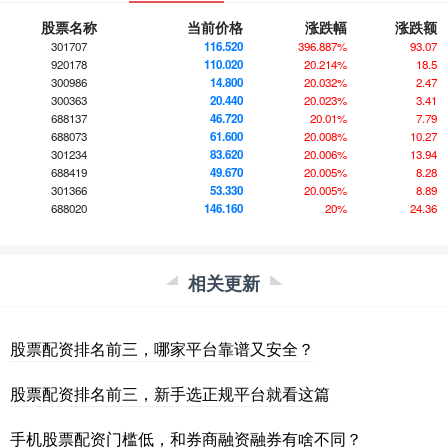
股票名称
当前价格
涨跌幅
涨跌额
301707
116.520
396.887%
93.07
920178
110.020
20.214%
18.5
300986
14.800
20.032%
2.47
300363
20.440
20.023%
3.41
688137
46.720
20.01%
7.79
688073
61.600
20.008%
10.27
301234
83.620
20.006%
13.94
688419
49.670
20.005%
8.28
301366
53.330
20.005%
8.89
688020
146.160
20%
24.36
相关更新
股票配资排名前三，哪家平台靠谱又安全？
股票配资排名前三，新手选正规平台就看这篇
手机股票配资门槛低，和券商融资融券有啥不同？