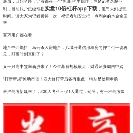
最后，自始至终，记者都在一个“黑账户”里操作，也是记者选股不
实盘10倍杠杆app下载
利，目前账户已经亏损
，但尚未到提现
时间。请大家为记者祈祷一次，祝记者能安全把一点剩余的本金拿回
来。
百万用户都在看
地产中介颤抖！马云杀入房地产，八城开通信用租房向押二付一说再
见，颠覆时刻真到了？
又一只高中签率新股来了！今年募资规模最大，财通证券周四申购
"打新新规"惊动市场！四大修订背后各有重点，特别是信用申购
最严驾考新规来了，200人考科三仅1人通过，别哭，有一种驾考险