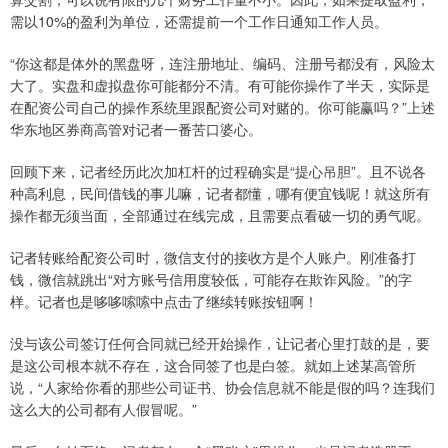
需以10%的盈利为单位，还需提前一个工作日通知工作人员。
“你这都是体外的黑盘呀，连注册地址、编码、注册号都没有，风险太
大了。实盘和虚拟盘你可能都分不清。有可能你操作了半天，实际是
在配资公司自己的操作系统里跟配资公司对赌的。你可能赢吗？”上述
华东地区券商高管对记者一番苦口婆心。
回顾下来，记者经历此次加杠杆的过程确实是“提心吊胆”。且不说各
种高利息，民间借钱的事儿嘛，记者都懂，哪有便宜钱呢！就这所有
操作都无须当面，全部通过在线完成，且需要点看破一切的勇气呢。
记者转账给配资公司时，微信支付的接收方是个人账户。刚准备打
钱，微信就跳出“对方账号信用度较低，可能存在欺诈风险。”的字
样。记者也是哆哆嗦嗦中点击了继续转账按钮啊！
没与该公司签订任何合同就已经开始操作，让记者心里打鼓的是，要
是这公司根本就不存在，这合同签了也是白签。就如上述某高管所
说，“人家给你看的那些公司证书、协会信息就不能是假的吗？连我们
这么大的公司都有人假冒呢。”